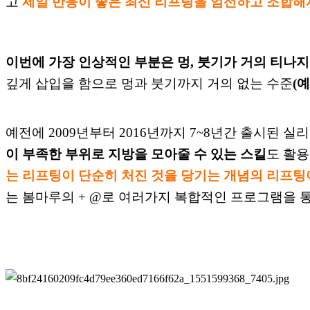
고
제일
반
응이 좋은 최신 리프팅을 엄선하고 조합해서
이번에 가장 인상적인 부분은 멍, 붓기가 거의
티나
깊게
삽입을 함으로
멍과 붓기까지 거의 없는 수준
(
예
전에 2009년부터 2016년까지 7~8년간
출시된
실
리
이 부족한
부위로
지방을 모아줄 수 있는
스킬
도
활
용
는
리프
팅이 단순히 처진 것을 당기는 개념의 리프팅
는 봄마루의 + @로
여러
가지 복합적인 프로
그램을 