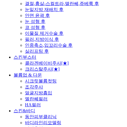
결절,흉살-스컬트라,앨란쎄,쥬베룩 후
눈밑지방 재배치 후
안면 윤곽 후
눈 성형 후
코 성형 후
이물질 제거수술 후
필러,지방이식 후
인중축소,입꼬리수술 후
실리프팅 후
스킨부스터
콜라겐베이비주사[★]
크리스탈주사[★]
볼륨업 & 다운
시크릿볼륨컷팅
조각주사
얼굴지방흡입
엘란쎄필러
HA필러
스킨&바디
동안피부클리닉
바디라인리모델링