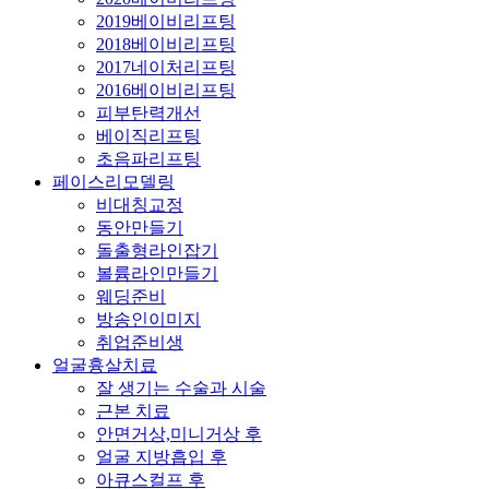
2019베이비리프팅
2018베이비리프팅
2017네이처리프팅
2016베이비리프팅
피부탄력개선
베이직리프팅
초음파리프팅
페이스리모델링
비대칭교정
동안만들기
돌출형라인잡기
볼륨라인만들기
웨딩준비
방송인이미지
취업준비생
얼굴흉살치료
잘 생기는 수술과 시술
근본 치료
안면거상,미니거상 후
얼굴 지방흡입 후
아큐스컬프 후